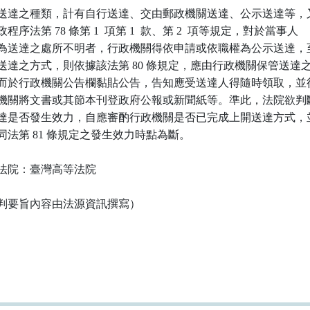
送達之種類，計有自行送達、交由郵政機關送達、公示送達等，又
程序法第 78 條第 1  項第 1  款、第 2  項等規定，對於當事人

為送達之處所不明者，行政機關得依申請或依職權為公示送達，至
送達之方式，則依據該法第 80 條規定，應由行政機關保管送達之
而於行政機關公告欄黏貼公告，告知應受送達人得隨時領取，並得
機關將文書或其節本刊登政府公報或新聞紙等。準此，法院欲判斷
達是否發生效力，自應審酌行政機關是否已完成上開送達方式，並
同法第 81 條規定之發生效力時點為斷。

法院：臺灣高等法院

判要旨內容由法源資訊撰寫）
