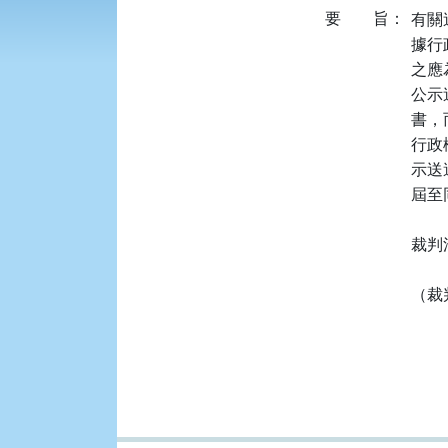
要
旨：
有關
據行政
之應
公示
書，
行政
示送
屆至
裁判
（裁