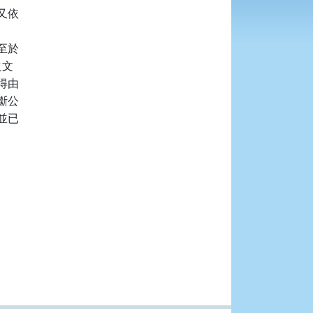
依

於

文

由

公

已
