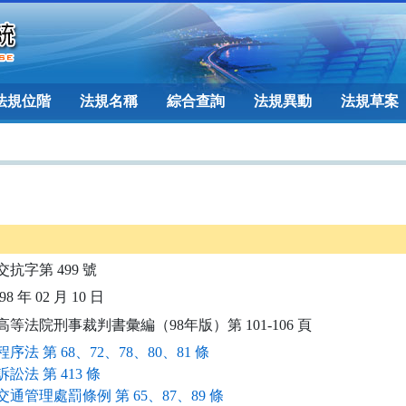
法規位階
法規名稱
綜合查詢
法規異動
法規草案
交抗字第 499 號
8 年 02 月 10 日
高等法院刑事裁判書彙編（98年版）第 101-106 頁
序法 第 68、72、78、80、81 條
訟法 第 413 條
通管理處罰條例 第 65、87、89 條