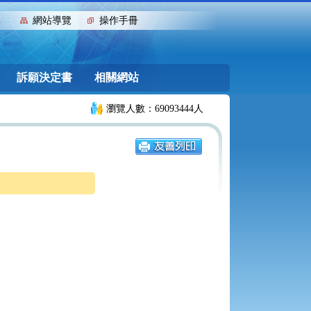
:::
網站導覽
操作手冊
訴願決定書
相關網站
瀏覽人數：69093444人