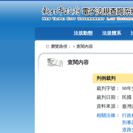
跳至主要內容
法規動態
法規體系
:::
瀏覽路徑： >
查閱內容
查閱內容
判例裁判
裁判字號：
98年
裁判日期：
民國 9
資料來源：
臺灣
相關法條
：
行政程
刑事訴
道路交