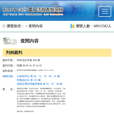
跳至主要內容
瀏覽路徑： >
查閱內容
瀏覽人數：68915582人
查閱內容
判例裁判
裁判字號：
98年交抗字第 496 號
裁判日期：
民國 98 年 02 月 10 日
臺灣高等法院刑事裁判書彙編（98年版）第 101-106 頁
資料來源：
相關法條
：
行政程序法 第 68、72、78、80、81 條
刑事訴訟法 第 413 條
道路交通管理處罰條例 第 65、87、89 條
有關送達之種類，計有自行送達、交由郵政機關送達、公示送達等，又依

要
旨：
據行政程序法第 78 條第 1  項第 1  款、第 2  項等規定，對於當事人

之應為送達之處所不明者，行政機關得依申請或依職權為公示送達，至於

公示送達之方式，則依據該法第 80 條規定，應由行政機關保管送達之文

書，而於行政機關公告欄黏貼公告，告知應受送達人得隨時領取，並得由

行政機關將文書或其節本刊登政府公報或新聞紙等。準此，法院欲判斷公

示送達是否發生效力，自應審酌行政機關是否已完成上開送達方式，並已

屆至同法第 81 條規定之發生效力時點為斷。

裁判法院：臺灣高等法院
