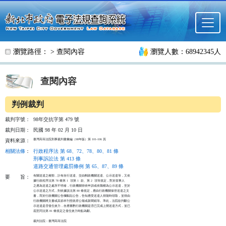
跳至主要內容
瀏覽路徑： >
查閱內容
瀏覽人數：68942345人
查閱內容
判例裁判
裁判字號：
98年交抗字第 479 號
裁判日期：
民國 98 年 02 月 10 日
臺灣高等法院刑事裁判書彙編（98年版）第 101-106 頁
資料來源：
相關法條
：
行政程序法 第 68、72、78、80、81 條
刑事訴訟法 第 413 條
道路交通管理處罰條例 第 65、87、89 條
有關送達之種類，計有自行送達、交由郵政機關送達、公示送達等，又依

要
旨：
據行政程序法第 78 條第 1  項第 1  款、第 2  項等規定，對於當事人

之應為送達之處所不明者，行政機關得依申請或依職權為公示送達，至於

公示送達之方式，則依據該法第 80 條規定，應由行政機關保管送達之文

書，而於行政機關公告欄黏貼公告，告知應受送達人得隨時領取，並得由

行政機關將文書或其節本刊登政府公報或新聞紙等。準此，法院欲判斷公

示送達是否發生效力，自應審酌行政機關是否已完成上開送達方式，並已

屆至同法第 81 條規定之發生效力時點為斷。

裁判法院：臺灣高等法院
