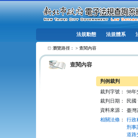
跳至主要內容
法規動態
法規體系
:::
瀏覽路徑： >
查閱內容
查閱內容
判例裁判
裁判字號：
98年
裁判日期：
民國 9
資料來源：
臺灣
相關法條
：
行政程
刑事訴
道路交