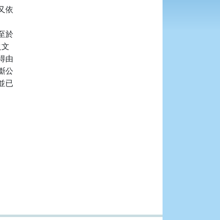
依

於

文

由

公

已
