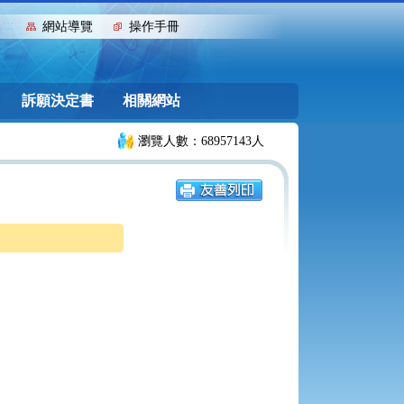
:::
網站導覽
操作手冊
訴願決定書
相關網站
瀏覽人數：68957143人