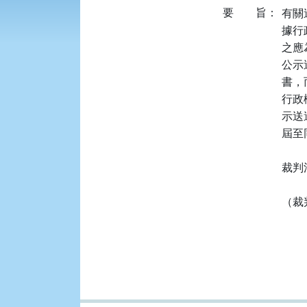
要
旨：
有關
據行政
之應
公示
書，
行政
示送
屆至
裁判
（裁