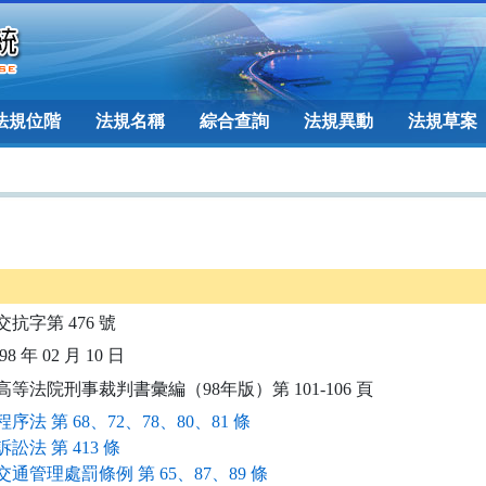
法規位階
法規名稱
綜合查詢
法規異動
法規草案
交抗字第 476 號
8 年 02 月 10 日
高等法院刑事裁判書彙編（98年版）第 101-106 頁
序法 第 68、72、78、80、81 條
訟法 第 413 條
通管理處罰條例 第 65、87、89 條