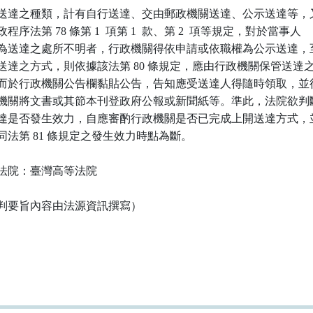
送達之種類，計有自行送達、交由郵政機關送達、公示送達等，又
程序法第 78 條第 1  項第 1  款、第 2  項等規定，對於當事人

為送達之處所不明者，行政機關得依申請或依職權為公示送達，至
送達之方式，則依據該法第 80 條規定，應由行政機關保管送達之
而於行政機關公告欄黏貼公告，告知應受送達人得隨時領取，並得
機關將文書或其節本刊登政府公報或新聞紙等。準此，法院欲判斷
達是否發生效力，自應審酌行政機關是否已完成上開送達方式，並
同法第 81 條規定之發生效力時點為斷。

法院：臺灣高等法院

判要旨內容由法源資訊撰寫）
