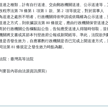
送達之種類，計有自行送達、交由郵政機關送達、公示送達等，又
程序法第 78 條第 1  項第 1  款、第 2  項等規定，對於當事人

為送達之處所不明者，行政機關得依申請或依職權為公示送達，至
送達之方式，則依據該法第 80 條規定，應由行政機關保管送達之
而於行政機關公告欄黏貼公告，告知應受送達人得隨時領取，並得
機關將文書或其節本刊登政府公報或新聞紙等。準此，法院欲判斷
達是否發生效力，自應審酌行政機關是否已完成上開送達方式，並
同法第 81 條規定之發生效力時點為斷。

法院：臺灣高等法院

判要旨內容由法源資訊撰寫）
