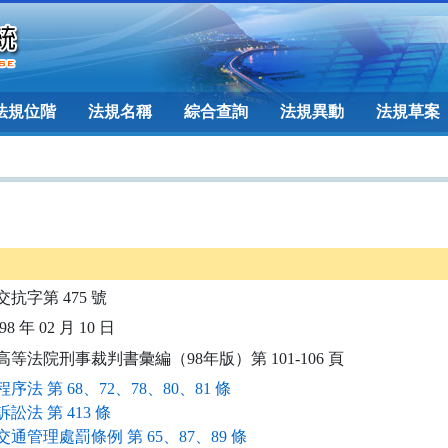
法規位階
法規名稱
綜合查詢
法規異動
法規草案
交抗字第 475 號
8 年 02 月 10 日
高等法院刑事裁判書彙編（98年版）第 101-106 頁
序法 第 68、72、78、80、81 條
訟法 第 413 條
通管理處罰條例 第 65、87、89 條