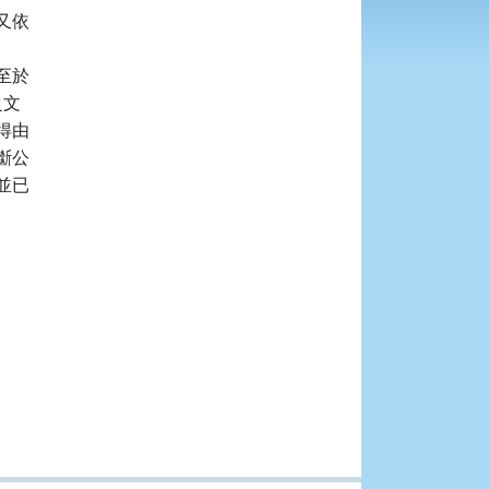
依

於

文

由

公

已
