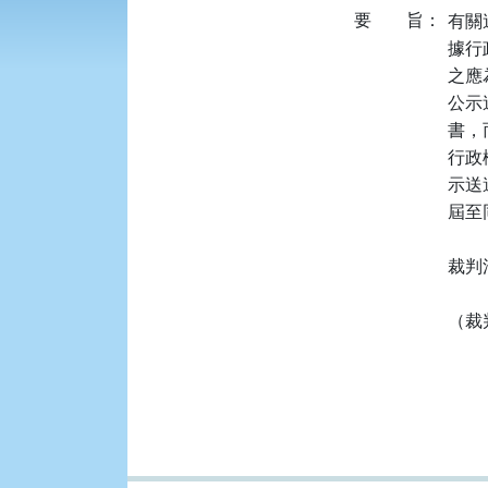
要
旨：
有關
據行政
之應
公示
書，
行政
示送
屆至
裁判
（裁