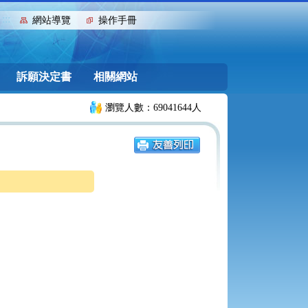
:::
網站導覽
操作手冊
訴願決定書
相關網站
瀏覽人數：69041644人