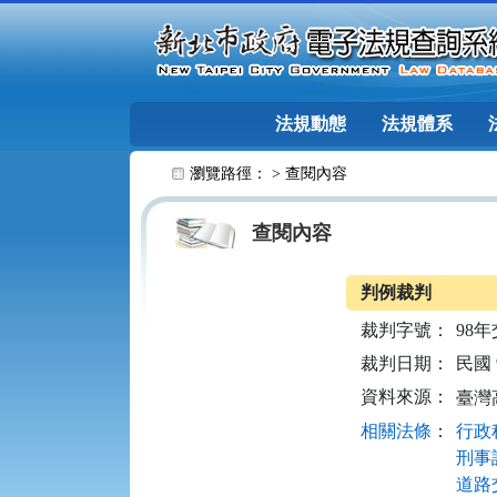
跳至主要內容
法規動態
法規體系
:::
瀏覽路徑： >
查閱內容
查閱內容
判例裁判
裁判字號：
98年
裁判日期：
民國 9
資料來源：
臺灣
相關法條
：
行政程
刑事訴
道路交