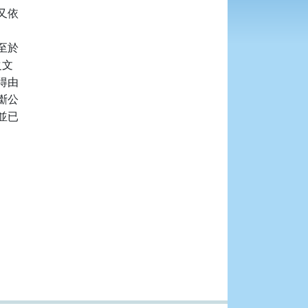
依

於

文

由

公

已
