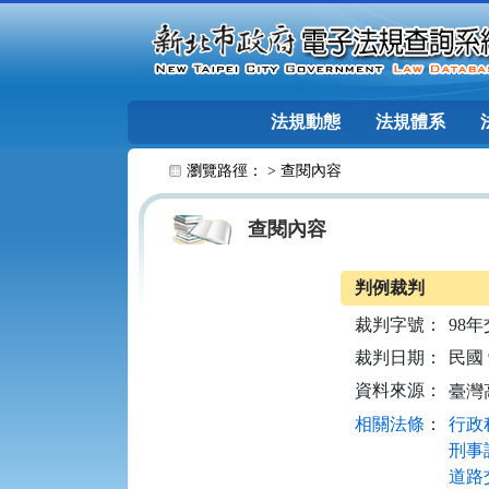
跳至主要內容
法規動態
法規體系
:::
瀏覽路徑： >
查閱內容
查閱內容
判例裁判
裁判字號：
98年
裁判日期：
民國 9
資料來源：
臺灣
相關法條
：
行政程
刑事訴
道路交