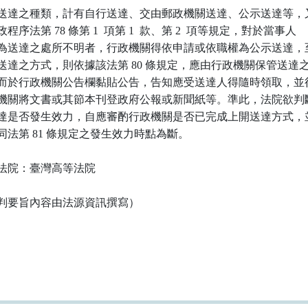
送達之種類，計有自行送達、交由郵政機關送達、公示送達等，又
程序法第 78 條第 1  項第 1  款、第 2  項等規定，對於當事人

為送達之處所不明者，行政機關得依申請或依職權為公示送達，至
送達之方式，則依據該法第 80 條規定，應由行政機關保管送達之
而於行政機關公告欄黏貼公告，告知應受送達人得隨時領取，並得
機關將文書或其節本刊登政府公報或新聞紙等。準此，法院欲判斷
達是否發生效力，自應審酌行政機關是否已完成上開送達方式，並
同法第 81 條規定之發生效力時點為斷。

法院：臺灣高等法院

判要旨內容由法源資訊撰寫）
