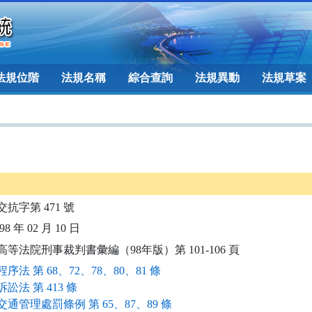
法規位階
法規名稱
綜合查詢
法規異動
法規草案
交抗字第 471 號
8 年 02 月 10 日
高等法院刑事裁判書彙編（98年版）第 101-106 頁
序法 第 68、72、78、80、81 條
訟法 第 413 條
通管理處罰條例 第 65、87、89 條