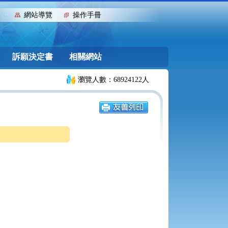
:::
網站導覽
操作手冊
訴願決定書
相關網站
瀏覽人數：68924122人