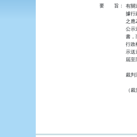
要
旨：
有關
據行政
之應
公示
書，
行政
示送
屆至
裁判
（裁