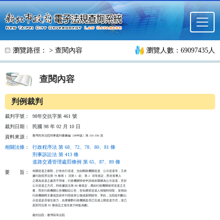
跳至主要內容
瀏覽路徑： >
查閱內容
瀏覽人數：69097435人
查閱內容
判例裁判
裁判字號：
98年交抗字第 461 號
裁判日期：
民國 98 年 02 月 10 日
臺灣高等法院刑事裁判書彙編（98年版）第 101-106 頁
資料來源：
相關法條
：
行政程序法 第 68、72、78、80、81 條
刑事訴訟法 第 413 條
道路交通管理處罰條例 第 65、87、89 條
有關送達之種類，計有自行送達、交由郵政機關送達、公示送達等，又依

要
旨：
據行政程序法第 78 條第 1  項第 1  款、第 2  項等規定，對於當事人

之應為送達之處所不明者，行政機關得依申請或依職權為公示送達，至於

公示送達之方式，則依據該法第 80 條規定，應由行政機關保管送達之文

書，而於行政機關公告欄黏貼公告，告知應受送達人得隨時領取，並得由

行政機關將文書或其節本刊登政府公報或新聞紙等。準此，法院欲判斷公

示送達是否發生效力，自應審酌行政機關是否已完成上開送達方式，並已

屆至同法第 81 條規定之發生效力時點為斷。

裁判法院：臺灣高等法院
