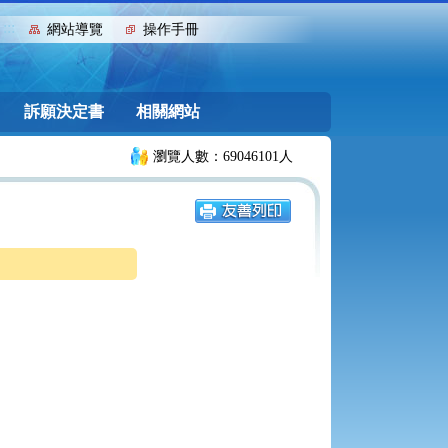
:::
網站導覽
操作手冊
訴願決定書
相關網站
瀏覽人數：69046101人