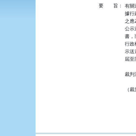
要
旨：
有關
據行政
之應
公示
書，
行政
示送
屆至
裁判
（裁