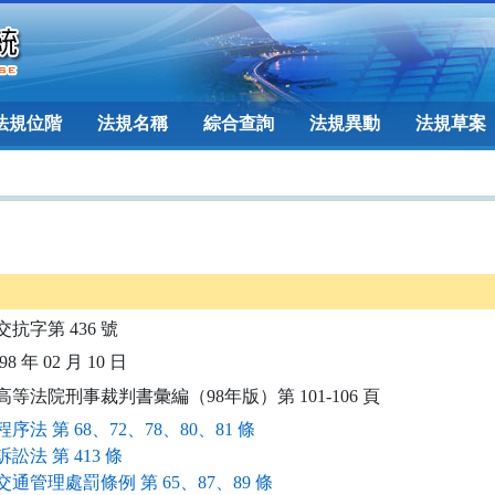
法規位階
法規名稱
綜合查詢
法規異動
法規草案
交抗字第 436 號
8 年 02 月 10 日
高等法院刑事裁判書彙編（98年版）第 101-106 頁
序法 第 68、72、78、80、81 條
訟法 第 413 條
通管理處罰條例 第 65、87、89 條