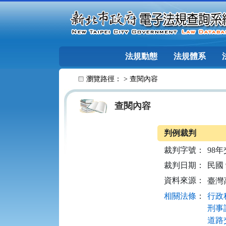
跳至主要內容
法規動態
法規體系
:::
瀏覽路徑： >
查閱內容
查閱內容
判例裁判
裁判字號：
98年
裁判日期：
民國 9
資料來源：
臺灣
相關法條
：
行政程
刑事訴
道路交