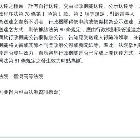
送達之種類，計有自行送達、交由郵政機關送達、公示送達等，又
程序法第 78 條第 1  項第 1  款、第 2  項等規定，對於當事人

為送達之處所不明者，行政機關得依申請或依職權為公示送達，至
送達之方式，則依據該法第 80 條規定，應由行政機關保管送達之
而於行政機關公告欄黏貼公告，告知應受送達人得隨時領取，並得
機關將文書或其節本刊登政府公報或新聞紙等。準此，法院欲判斷
達是否發生效力，自應審酌行政機關是否已完成上開送達方式，並
同法第 81 條規定之發生效力時點為斷。

法院：臺灣高等法院

判要旨內容由法源資訊撰寫）
