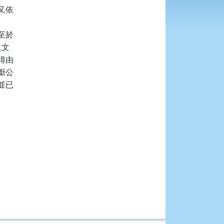
依

於

文

由

公

已
