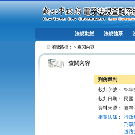
跳至主要內容
法規動態
法規體系
:::
瀏覽路徑： >
查閱內容
查閱內容
判例裁判
裁判字號：
98年
裁判日期：
民國 9
資料來源：
臺灣
相關法條
：
行政程
刑事訴
道路交