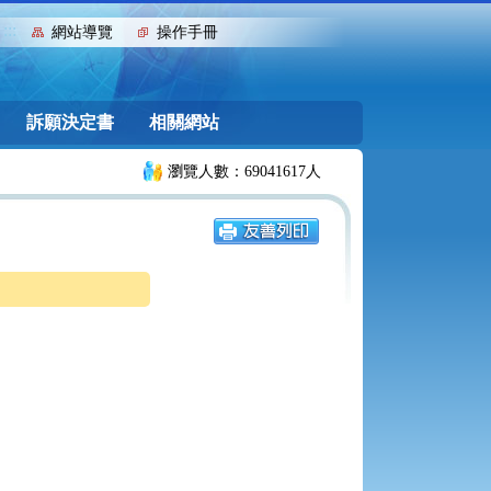
:::
網站導覽
操作手冊
訴願決定書
相關網站
瀏覽人數：69041617人