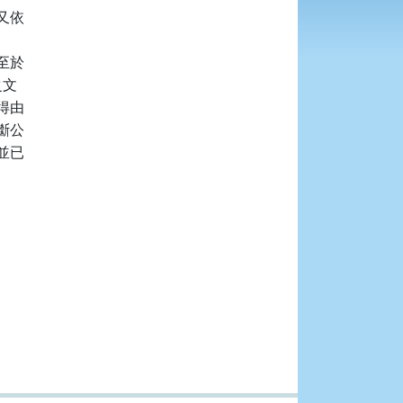
依

於

文

由

公

已
