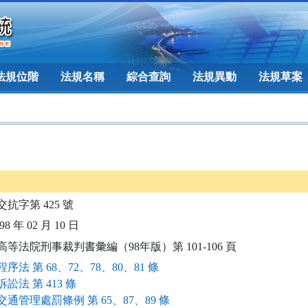
法規位階
法規名稱
綜合查詢
法規異動
法規草案
交抗字第 425 號
8 年 02 月 10 日
高等法院刑事裁判書彙編（98年版）第 101-106 頁
序法 第 68、72、78、80、81 條
訟法 第 413 條
通管理處罰條例 第 65、87、89 條