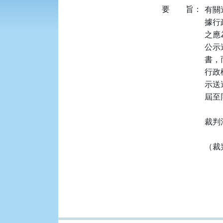
要
旨：
有關
據行政
之應
公示
書，
行政
示送
屆至
裁判
（裁