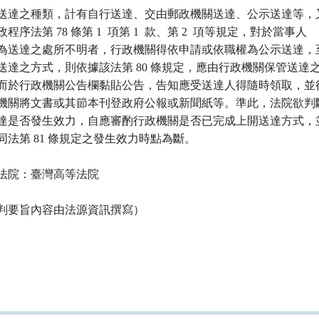
送達之種類，計有自行送達、交由郵政機關送達、公示送達等，又
程序法第 78 條第 1  項第 1  款、第 2  項等規定，對於當事人

為送達之處所不明者，行政機關得依申請或依職權為公示送達，至
送達之方式，則依據該法第 80 條規定，應由行政機關保管送達之
而於行政機關公告欄黏貼公告，告知應受送達人得隨時領取，並得
機關將文書或其節本刊登政府公報或新聞紙等。準此，法院欲判斷
達是否發生效力，自應審酌行政機關是否已完成上開送達方式，並
同法第 81 條規定之發生效力時點為斷。

法院：臺灣高等法院

判要旨內容由法源資訊撰寫）
