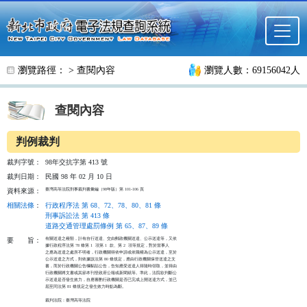
跳至主要內容
瀏覽路徑： >
查閱內容
瀏覽人數：69156042人
查閱內容
判例裁判
裁判字號：
98年交抗字第 413 號
裁判日期：
民國 98 年 02 月 10 日
臺灣高等法院刑事裁判書彙編（98年版）第 101-106 頁
資料來源：
相關法條
：
行政程序法 第 68、72、78、80、81 條
刑事訴訟法 第 413 條
道路交通管理處罰條例 第 65、87、89 條
有關送達之種類，計有自行送達、交由郵政機關送達、公示送達等，又依

要
旨：
據行政程序法第 78 條第 1  項第 1  款、第 2  項等規定，對於當事人

之應為送達之處所不明者，行政機關得依申請或依職權為公示送達，至於

公示送達之方式，則依據該法第 80 條規定，應由行政機關保管送達之文

書，而於行政機關公告欄黏貼公告，告知應受送達人得隨時領取，並得由

行政機關將文書或其節本刊登政府公報或新聞紙等。準此，法院欲判斷公

示送達是否發生效力，自應審酌行政機關是否已完成上開送達方式，並已

屆至同法第 81 條規定之發生效力時點為斷。

裁判法院：臺灣高等法院
