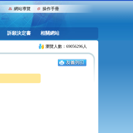
:::
網站導覽
操作手冊
訴願決定書
相關網站
瀏覽人數：69056296人