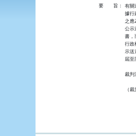
要
旨：
有關
據行政
之應
公示
書，
行政
示送
屆至
裁判
（裁