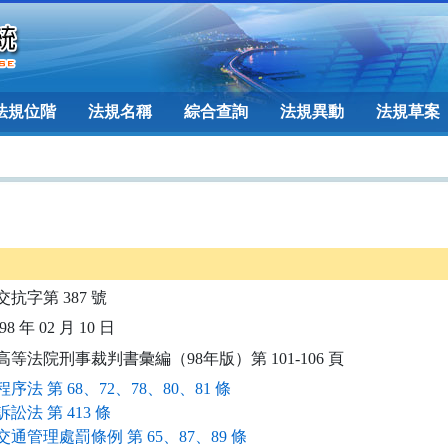
法規位階
法規名稱
綜合查詢
法規異動
法規草案
交抗字第 387 號
8 年 02 月 10 日
高等法院刑事裁判書彙編（98年版）第 101-106 頁
序法 第 68、72、78、80、81 條
訟法 第 413 條
通管理處罰條例 第 65、87、89 條