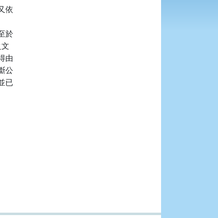
依

於

文

由

公

已
