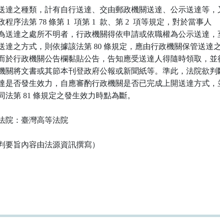
送達之種類，計有自行送達、交由郵政機關送達、公示送達等，又
程序法第 78 條第 1  項第 1  款、第 2  項等規定，對於當事人

為送達之處所不明者，行政機關得依申請或依職權為公示送達，至
送達之方式，則依據該法第 80 條規定，應由行政機關保管送達之
而於行政機關公告欄黏貼公告，告知應受送達人得隨時領取，並得
機關將文書或其節本刊登政府公報或新聞紙等。準此，法院欲判斷
達是否發生效力，自應審酌行政機關是否已完成上開送達方式，並
同法第 81 條規定之發生效力時點為斷。

法院：臺灣高等法院

判要旨內容由法源資訊撰寫）
