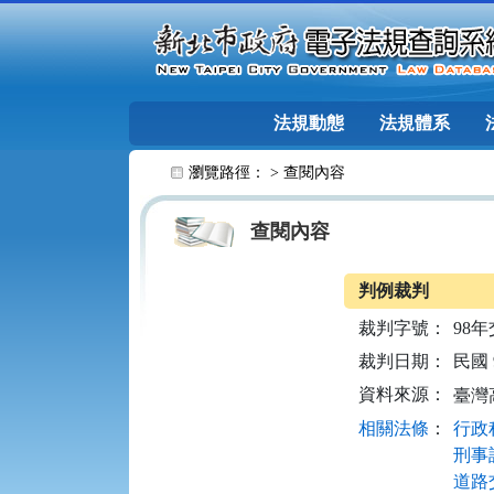
跳至主要內容
法規動態
法規體系
:::
瀏覽路徑： >
查閱內容
查閱內容
判例裁判
裁判字號：
98年
裁判日期：
民國 9
資料來源：
臺灣
相關法條
：
行政程
刑事訴
道路交