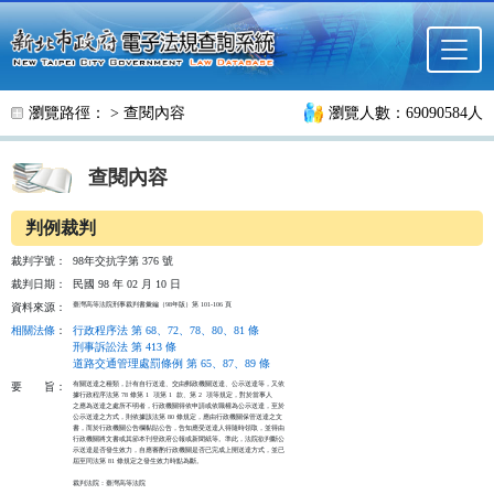
跳至主要內容
瀏覽路徑： >
查閱內容
瀏覽人數：69090584人
查閱內容
判例裁判
裁判字號：
98年交抗字第 376 號
裁判日期：
民國 98 年 02 月 10 日
臺灣高等法院刑事裁判書彙編（98年版）第 101-106 頁
資料來源：
相關法條
：
行政程序法 第 68、72、78、80、81 條
刑事訴訟法 第 413 條
道路交通管理處罰條例 第 65、87、89 條
有關送達之種類，計有自行送達、交由郵政機關送達、公示送達等，又依

要
旨：
據行政程序法第 78 條第 1  項第 1  款、第 2  項等規定，對於當事人

之應為送達之處所不明者，行政機關得依申請或依職權為公示送達，至於

公示送達之方式，則依據該法第 80 條規定，應由行政機關保管送達之文

書，而於行政機關公告欄黏貼公告，告知應受送達人得隨時領取，並得由

行政機關將文書或其節本刊登政府公報或新聞紙等。準此，法院欲判斷公

示送達是否發生效力，自應審酌行政機關是否已完成上開送達方式，並已

屆至同法第 81 條規定之發生效力時點為斷。

裁判法院：臺灣高等法院
