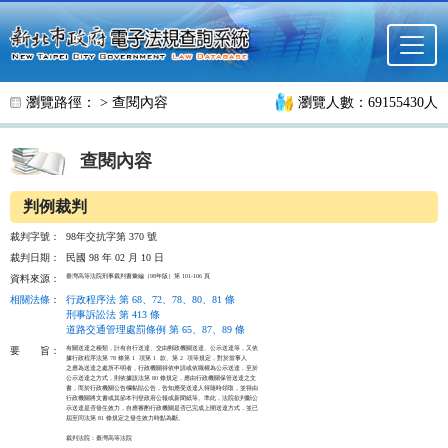
跳至主要內容
瀏覽路徑： >
查閱內容
瀏覽人數：69155430人
查閱內容
判例裁判
裁判字號：
98年交抗字第 370 號
裁判日期：
民國 98 年 02 月 10 日
臺灣高等法院刑事裁判書彙編（98年版）第 101-106 頁
資料來源：
相關法條
：
行政程序法 第 68、72、78、80、81 條
刑事訴訟法 第 413 條
道路交通管理處罰條例 第 65、87、89 條
有關送達之種類，計有自行送達、交由郵政機關送達、公示送達等，又依

要
旨：
據行政程序法第 78 條第 1  項第 1  款、第 2  項等規定，對於當事人

之應為送達之處所不明者，行政機關得依申請或依職權為公示送達，至於

公示送達之方式，則依據該法第 80 條規定，應由行政機關保管送達之文

書，而於行政機關公告欄黏貼公告，告知應受送達人得隨時領取，並得由

行政機關將文書或其節本刊登政府公報或新聞紙等。準此，法院欲判斷公

示送達是否發生效力，自應審酌行政機關是否已完成上開送達方式，並已

屆至同法第 81 條規定之發生效力時點為斷。

裁判法院：臺灣高等法院
