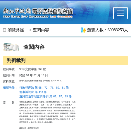
跳至主要內容
瀏覽路徑： >
查閱內容
瀏覽人數：69083253人
查閱內容
判例裁判
裁判字號：
98年交抗字第 365 號
裁判日期：
民國 98 年 02 月 10 日
臺灣高等法院刑事裁判書彙編（98年版）第 101-106 頁
資料來源：
相關法條
：
行政程序法 第 68、72、78、80、81 條
刑事訴訟法 第 413 條
道路交通管理處罰條例 第 65、87、89 條
有關送達之種類，計有自行送達、交由郵政機關送達、公示送達等，又依

要
旨：
據行政程序法第 78 條第 1  項第 1  款、第 2  項等規定，對於當事人

之應為送達之處所不明者，行政機關得依申請或依職權為公示送達，至於

公示送達之方式，則依據該法第 80 條規定，應由行政機關保管送達之文

書，而於行政機關公告欄黏貼公告，告知應受送達人得隨時領取，並得由

行政機關將文書或其節本刊登政府公報或新聞紙等。準此，法院欲判斷公

示送達是否發生效力，自應審酌行政機關是否已完成上開送達方式，並已

屆至同法第 81 條規定之發生效力時點為斷。

裁判法院：臺灣高等法院
