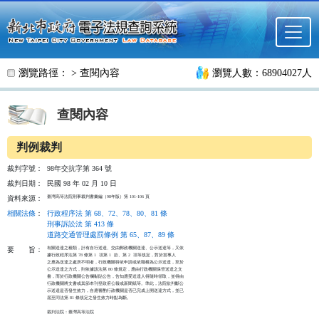
跳至主要內容
瀏覽路徑： >
查閱內容
瀏覽人數：68904027人
查閱內容
判例裁判
裁判字號：
98年交抗字第 364 號
裁判日期：
民國 98 年 02 月 10 日
臺灣高等法院刑事裁判書彙編（98年版）第 101-106 頁
資料來源：
相關法條
：
行政程序法 第 68、72、78、80、81 條
刑事訴訟法 第 413 條
道路交通管理處罰條例 第 65、87、89 條
有關送達之種類，計有自行送達、交由郵政機關送達、公示送達等，又依

要
旨：
據行政程序法第 78 條第 1  項第 1  款、第 2  項等規定，對於當事人

之應為送達之處所不明者，行政機關得依申請或依職權為公示送達，至於

公示送達之方式，則依據該法第 80 條規定，應由行政機關保管送達之文

書，而於行政機關公告欄黏貼公告，告知應受送達人得隨時領取，並得由

行政機關將文書或其節本刊登政府公報或新聞紙等。準此，法院欲判斷公

示送達是否發生效力，自應審酌行政機關是否已完成上開送達方式，並已

屆至同法第 81 條規定之發生效力時點為斷。

裁判法院：臺灣高等法院
