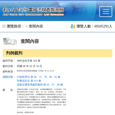
跳至主要內容
瀏覽路徑： >
查閱內容
瀏覽人數：69105291人
查閱內容
判例裁判
裁判字號：
98年交抗字第 359 號
裁判日期：
民國 98 年 02 月 10 日
臺灣高等法院刑事裁判書彙編（98年版）第 101-106 頁
資料來源：
相關法條
：
行政程序法 第 68、72、78、80、81 條
刑事訴訟法 第 413 條
道路交通管理處罰條例 第 65、87、89 條
有關送達之種類，計有自行送達、交由郵政機關送達、公示送達等，又依

要
旨：
據行政程序法第 78 條第 1  項第 1  款、第 2  項等規定，對於當事人

之應為送達之處所不明者，行政機關得依申請或依職權為公示送達，至於

公示送達之方式，則依據該法第 80 條規定，應由行政機關保管送達之文

書，而於行政機關公告欄黏貼公告，告知應受送達人得隨時領取，並得由

行政機關將文書或其節本刊登政府公報或新聞紙等。準此，法院欲判斷公

示送達是否發生效力，自應審酌行政機關是否已完成上開送達方式，並已

屆至同法第 81 條規定之發生效力時點為斷。

裁判法院：臺灣高等法院
