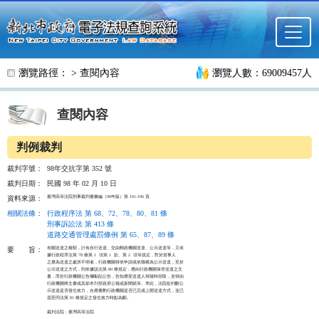
跳至主要內容
瀏覽路徑： >
查閱內容
瀏覽人數：69009457人
查閱內容
判例裁判
裁判字號：
98年交抗字第 352 號
裁判日期：
民國 98 年 02 月 10 日
臺灣高等法院刑事裁判書彙編（98年版）第 101-106 頁
資料來源：
相關法條
：
行政程序法 第 68、72、78、80、81 條
刑事訴訟法 第 413 條
道路交通管理處罰條例 第 65、87、89 條
有關送達之種類，計有自行送達、交由郵政機關送達、公示送達等，又依

要
旨：
據行政程序法第 78 條第 1  項第 1  款、第 2  項等規定，對於當事人

之應為送達之處所不明者，行政機關得依申請或依職權為公示送達，至於

公示送達之方式，則依據該法第 80 條規定，應由行政機關保管送達之文

書，而於行政機關公告欄黏貼公告，告知應受送達人得隨時領取，並得由

行政機關將文書或其節本刊登政府公報或新聞紙等。準此，法院欲判斷公

示送達是否發生效力，自應審酌行政機關是否已完成上開送達方式，並已

屆至同法第 81 條規定之發生效力時點為斷。

裁判法院：臺灣高等法院
