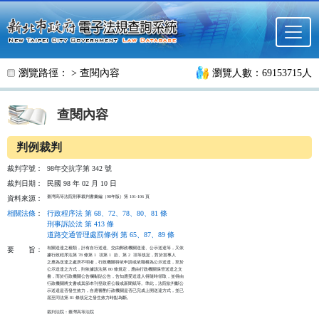
跳至主要內容
瀏覽路徑： >
查閱內容
瀏覽人數：69153715人
查閱內容
判例裁判
裁判字號：
98年交抗字第 342 號
裁判日期：
民國 98 年 02 月 10 日
臺灣高等法院刑事裁判書彙編（98年版）第 101-106 頁
資料來源：
相關法條
：
行政程序法 第 68、72、78、80、81 條
刑事訴訟法 第 413 條
道路交通管理處罰條例 第 65、87、89 條
有關送達之種類，計有自行送達、交由郵政機關送達、公示送達等，又依

要
旨：
據行政程序法第 78 條第 1  項第 1  款、第 2  項等規定，對於當事人

之應為送達之處所不明者，行政機關得依申請或依職權為公示送達，至於

公示送達之方式，則依據該法第 80 條規定，應由行政機關保管送達之文

書，而於行政機關公告欄黏貼公告，告知應受送達人得隨時領取，並得由

行政機關將文書或其節本刊登政府公報或新聞紙等。準此，法院欲判斷公

示送達是否發生效力，自應審酌行政機關是否已完成上開送達方式，並已

屆至同法第 81 條規定之發生效力時點為斷。

裁判法院：臺灣高等法院
