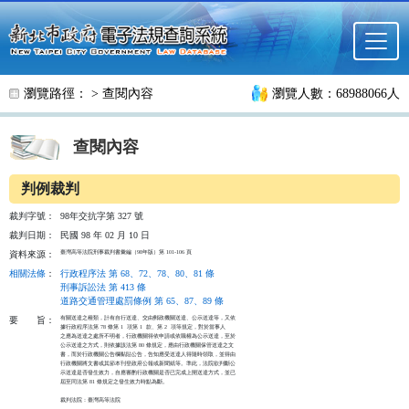
跳至主要內容
瀏覽路徑： >
查閱內容
瀏覽人數：68988066人
查閱內容
判例裁判
裁判字號：
98年交抗字第 327 號
裁判日期：
民國 98 年 02 月 10 日
臺灣高等法院刑事裁判書彙編（98年版）第 101-106 頁
資料來源：
相關法條
：
行政程序法 第 68、72、78、80、81 條
刑事訴訟法 第 413 條
道路交通管理處罰條例 第 65、87、89 條
有關送達之種類，計有自行送達、交由郵政機關送達、公示送達等，又依

要
旨：
據行政程序法第 78 條第 1  項第 1  款、第 2  項等規定，對於當事人

之應為送達之處所不明者，行政機關得依申請或依職權為公示送達，至於

公示送達之方式，則依據該法第 80 條規定，應由行政機關保管送達之文

書，而於行政機關公告欄黏貼公告，告知應受送達人得隨時領取，並得由

行政機關將文書或其節本刊登政府公報或新聞紙等。準此，法院欲判斷公

示送達是否發生效力，自應審酌行政機關是否已完成上開送達方式，並已

屆至同法第 81 條規定之發生效力時點為斷。

裁判法院：臺灣高等法院
