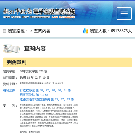
跳至主要內容
瀏覽路徑： >
查閱內容
瀏覽人數：69138375人
查閱內容
判例裁判
裁判字號：
98年交抗字第 320 號
裁判日期：
民國 98 年 02 月 10 日
臺灣高等法院刑事裁判書彙編（98年版）第 101-106 頁
資料來源：
相關法條
：
行政程序法 第 68、72、78、80、81 條
刑事訴訟法 第 413 條
道路交通管理處罰條例 第 65、87、89 條
有關送達之種類，計有自行送達、交由郵政機關送達、公示送達等，又依

要
旨：
據行政程序法第 78 條第 1  項第 1  款、第 2  項等規定，對於當事人

之應為送達之處所不明者，行政機關得依申請或依職權為公示送達，至於

公示送達之方式，則依據該法第 80 條規定，應由行政機關保管送達之文

書，而於行政機關公告欄黏貼公告，告知應受送達人得隨時領取，並得由

行政機關將文書或其節本刊登政府公報或新聞紙等。準此，法院欲判斷公

示送達是否發生效力，自應審酌行政機關是否已完成上開送達方式，並已

屆至同法第 81 條規定之發生效力時點為斷。

裁判法院：臺灣高等法院
