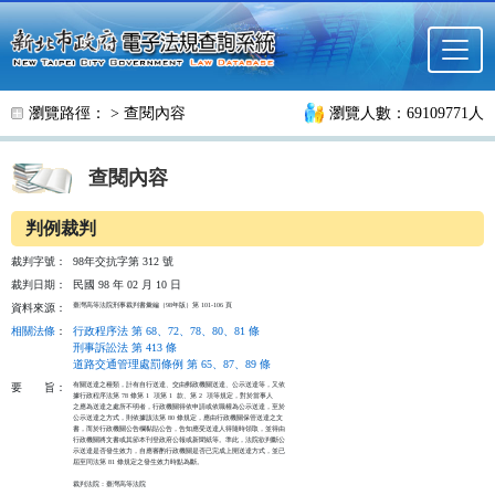
跳至主要內容
瀏覽路徑： >
查閱內容
瀏覽人數：69109771人
查閱內容
判例裁判
裁判字號：
98年交抗字第 312 號
裁判日期：
民國 98 年 02 月 10 日
臺灣高等法院刑事裁判書彙編（98年版）第 101-106 頁
資料來源：
相關法條
：
行政程序法 第 68、72、78、80、81 條
刑事訴訟法 第 413 條
道路交通管理處罰條例 第 65、87、89 條
有關送達之種類，計有自行送達、交由郵政機關送達、公示送達等，又依

要
旨：
據行政程序法第 78 條第 1  項第 1  款、第 2  項等規定，對於當事人

之應為送達之處所不明者，行政機關得依申請或依職權為公示送達，至於

公示送達之方式，則依據該法第 80 條規定，應由行政機關保管送達之文

書，而於行政機關公告欄黏貼公告，告知應受送達人得隨時領取，並得由

行政機關將文書或其節本刊登政府公報或新聞紙等。準此，法院欲判斷公

示送達是否發生效力，自應審酌行政機關是否已完成上開送達方式，並已

屆至同法第 81 條規定之發生效力時點為斷。

裁判法院：臺灣高等法院
