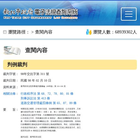
跳至主要內容
瀏覽路徑： >
查閱內容
瀏覽人數：68939302人
查閱內容
判例裁判
裁判字號：
98年交抗字第 311 號
裁判日期：
民國 98 年 02 月 10 日
臺灣高等法院刑事裁判書彙編（98年版）第 101-106 頁
資料來源：
相關法條
：
行政程序法 第 68、72、78、80、81 條
刑事訴訟法 第 413 條
道路交通管理處罰條例 第 65、87、89 條
有關送達之種類，計有自行送達、交由郵政機關送達、公示送達等，又依

要
旨：
據行政程序法第 78 條第 1  項第 1  款、第 2  項等規定，對於當事人

之應為送達之處所不明者，行政機關得依申請或依職權為公示送達，至於

公示送達之方式，則依據該法第 80 條規定，應由行政機關保管送達之文

書，而於行政機關公告欄黏貼公告，告知應受送達人得隨時領取，並得由

行政機關將文書或其節本刊登政府公報或新聞紙等。準此，法院欲判斷公

示送達是否發生效力，自應審酌行政機關是否已完成上開送達方式，並已

屆至同法第 81 條規定之發生效力時點為斷。

裁判法院：臺灣高等法院
