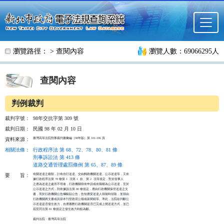
跳至主要內容
瀏覽路徑： >
查閱內容
瀏覽人數：69066295人
查閱內容
判例裁判
裁判字號：
98年交抗字第 309 號
裁判日期：
民國 98 年 02 月 10 日
臺灣高等法院刑事裁判書彙編（98年版）第 101-106 頁
資料來源：
相關法條
：
行政程序法 第 68、72、78、80、81 條
刑事訴訟法 第 413 條
道路交通管理處罰條例 第 65、87、89 條
有關送達之種類，計有自行送達、交由郵政機關送達、公示送達等，又依

要
旨：
據行政程序法第 78 條第 1  項第 1  款、第 2  項等規定，對於當事人

之應為送達之處所不明者，行政機關得依申請或依職權為公示送達，至於

公示送達之方式，則依據該法第 80 條規定，應由行政機關保管送達之文

書，而於行政機關公告欄黏貼公告，告知應受送達人得隨時領取，並得由

行政機關將文書或其節本刊登政府公報或新聞紙等。準此，法院欲判斷公

示送達是否發生效力，自應審酌行政機關是否已完成上開送達方式，並已

屆至同法第 81 條規定之發生效力時點為斷。

裁判法院：臺灣高等法院
