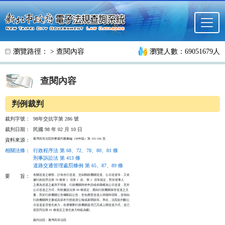
跳至主要內容
瀏覽路徑： >
查閱內容
瀏覽人數：69051679人
查閱內容
判例裁判
裁判字號：
98年交抗字第 286 號
裁判日期：
民國 98 年 02 月 10 日
臺灣高等法院刑事裁判書彙編（98年版）第 101-106 頁
資料來源：
相關法條
：
行政程序法 第 68、72、78、80、81 條
刑事訴訟法 第 413 條
道路交通管理處罰條例 第 65、87、89 條
有關送達之種類，計有自行送達、交由郵政機關送達、公示送達等，又依

要
旨：
據行政程序法第 78 條第 1  項第 1  款、第 2  項等規定，對於當事人

之應為送達之處所不明者，行政機關得依申請或依職權為公示送達，至於

公示送達之方式，則依據該法第 80 條規定，應由行政機關保管送達之文

書，而於行政機關公告欄黏貼公告，告知應受送達人得隨時領取，並得由

行政機關將文書或其節本刊登政府公報或新聞紙等。準此，法院欲判斷公

示送達是否發生效力，自應審酌行政機關是否已完成上開送達方式，並已

屆至同法第 81 條規定之發生效力時點為斷。

裁判法院：臺灣高等法院
