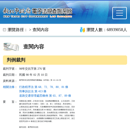
跳至主要內容
瀏覽路徑： >
查閱內容
瀏覽人數：68939058人
查閱內容
判例裁判
裁判字號：
98年交抗字第 276 號
裁判日期：
民國 98 年 02 月 10 日
臺灣高等法院刑事裁判書彙編（98年版）第 101-106 頁
資料來源：
相關法條
：
行政程序法 第 68、72、78、80、81 條
刑事訴訟法 第 413 條
道路交通管理處罰條例 第 65、87、89 條
有關送達之種類，計有自行送達、交由郵政機關送達、公示送達等，又依

要
旨：
據行政程序法第 78 條第 1  項第 1  款、第 2  項等規定，對於當事人

之應為送達之處所不明者，行政機關得依申請或依職權為公示送達，至於

公示送達之方式，則依據該法第 80 條規定，應由行政機關保管送達之文

書，而於行政機關公告欄黏貼公告，告知應受送達人得隨時領取，並得由

行政機關將文書或其節本刊登政府公報或新聞紙等。準此，法院欲判斷公

示送達是否發生效力，自應審酌行政機關是否已完成上開送達方式，並已

屆至同法第 81 條規定之發生效力時點為斷。

裁判法院：臺灣高等法院
