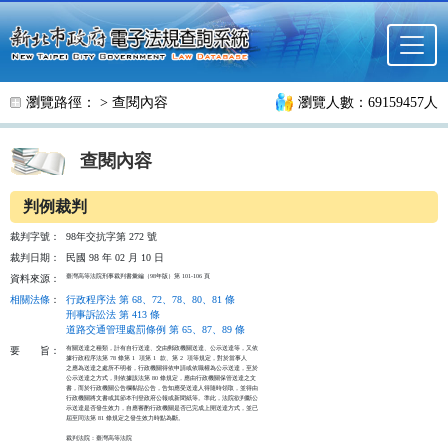
跳至主要內容
瀏覽路徑： >
查閱內容
瀏覽人數：69159457人
查閱內容
判例裁判
裁判字號：
98年交抗字第 272 號
裁判日期：
民國 98 年 02 月 10 日
臺灣高等法院刑事裁判書彙編（98年版）第 101-106 頁
資料來源：
相關法條
：
行政程序法 第 68、72、78、80、81 條
刑事訴訟法 第 413 條
道路交通管理處罰條例 第 65、87、89 條
有關送達之種類，計有自行送達、交由郵政機關送達、公示送達等，又依

要
旨：
據行政程序法第 78 條第 1  項第 1  款、第 2  項等規定，對於當事人

之應為送達之處所不明者，行政機關得依申請或依職權為公示送達，至於

公示送達之方式，則依據該法第 80 條規定，應由行政機關保管送達之文

書，而於行政機關公告欄黏貼公告，告知應受送達人得隨時領取，並得由

行政機關將文書或其節本刊登政府公報或新聞紙等。準此，法院欲判斷公

示送達是否發生效力，自應審酌行政機關是否已完成上開送達方式，並已

屆至同法第 81 條規定之發生效力時點為斷。

裁判法院：臺灣高等法院
