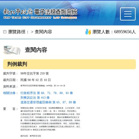
跳至主要內容
瀏覽路徑： >
查閱內容
瀏覽人數：68959656人
查閱內容
判例裁判
裁判字號：
98年交抗字第 259 號
裁判日期：
民國 98 年 02 月 10 日
臺灣高等法院刑事裁判書彙編（98年版）第 101-106 頁
資料來源：
相關法條
：
行政程序法 第 68、72、78、80、81 條
刑事訴訟法 第 413 條
道路交通管理處罰條例 第 65、87、89 條
有關送達之種類，計有自行送達、交由郵政機關送達、公示送達等，又依

要
旨：
據行政程序法第 78 條第 1  項第 1  款、第 2  項等規定，對於當事人

之應為送達之處所不明者，行政機關得依申請或依職權為公示送達，至於

公示送達之方式，則依據該法第 80 條規定，應由行政機關保管送達之文

書，而於行政機關公告欄黏貼公告，告知應受送達人得隨時領取，並得由

行政機關將文書或其節本刊登政府公報或新聞紙等。準此，法院欲判斷公

示送達是否發生效力，自應審酌行政機關是否已完成上開送達方式，並已

屆至同法第 81 條規定之發生效力時點為斷。

裁判法院：臺灣高等法院
