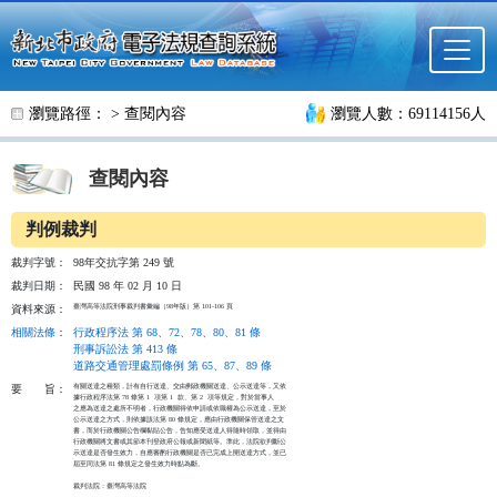
跳至主要內容
瀏覽路徑： >
查閱內容
瀏覽人數：69114156人
查閱內容
判例裁判
裁判字號：
98年交抗字第 249 號
裁判日期：
民國 98 年 02 月 10 日
臺灣高等法院刑事裁判書彙編（98年版）第 101-106 頁
資料來源：
相關法條
：
行政程序法 第 68、72、78、80、81 條
刑事訴訟法 第 413 條
道路交通管理處罰條例 第 65、87、89 條
有關送達之種類，計有自行送達、交由郵政機關送達、公示送達等，又依

要
旨：
據行政程序法第 78 條第 1  項第 1  款、第 2  項等規定，對於當事人

之應為送達之處所不明者，行政機關得依申請或依職權為公示送達，至於

公示送達之方式，則依據該法第 80 條規定，應由行政機關保管送達之文

書，而於行政機關公告欄黏貼公告，告知應受送達人得隨時領取，並得由

行政機關將文書或其節本刊登政府公報或新聞紙等。準此，法院欲判斷公

示送達是否發生效力，自應審酌行政機關是否已完成上開送達方式，並已

屆至同法第 81 條規定之發生效力時點為斷。

裁判法院：臺灣高等法院
