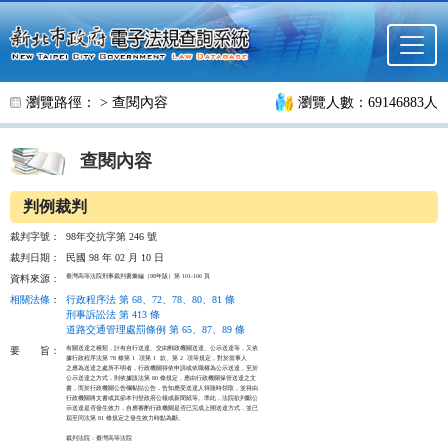
跳至主要內容
瀏覽路徑： >
查閱內容
瀏覽人數：69146883人
查閱內容
判例裁判
裁判字號：
98年交抗字第 246 號
裁判日期：
民國 98 年 02 月 10 日
臺灣高等法院刑事裁判書彙編（98年版）第 101-106 頁
資料來源：
相關法條
：
行政程序法 第 68、72、78、80、81 條
刑事訴訟法 第 413 條
道路交通管理處罰條例 第 65、87、89 條
有關送達之種類，計有自行送達、交由郵政機關送達、公示送達等，又依

要
旨：
據行政程序法第 78 條第 1  項第 1  款、第 2  項等規定，對於當事人

之應為送達之處所不明者，行政機關得依申請或依職權為公示送達，至於

公示送達之方式，則依據該法第 80 條規定，應由行政機關保管送達之文

書，而於行政機關公告欄黏貼公告，告知應受送達人得隨時領取，並得由

行政機關將文書或其節本刊登政府公報或新聞紙等。準此，法院欲判斷公

示送達是否發生效力，自應審酌行政機關是否已完成上開送達方式，並已

屆至同法第 81 條規定之發生效力時點為斷。

裁判法院：臺灣高等法院
