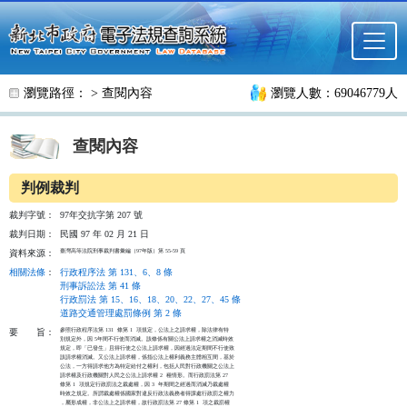
跳至主要內容
瀏覽路徑： >
查閱內容
瀏覽人數：69046779人
查閱內容
判例裁判
裁判字號：
97年交抗字第 207 號
裁判日期：
民國 97 年 02 月 21 日
臺灣高等法院刑事裁判書彙編（97年版）第 55-59 頁
資料來源：
相關法條
：
行政程序法 第 131、6、8 條
刑事訴訟法 第 41 條
行政罰法 第 15、16、18、20、22、27、45 條
道路交通管理處罰條例 第 2 條
參照行政程序法第 131  條第 1  項規定，公法上之請求權，除法律有特

要
旨：
別規定外，因 5年間不行使而消滅。該條係有關公法上請求權之消滅時效

規定，即「已發生」且得行使之公法上請求權，因經過法定期間不行使致

該請求權消滅。又公法上請求權，係指公法上權利義務主體相互間，基於

公法，一方得請求他方為特定給付之權利，包括人民對行政機關之公法上

請求權及行政機關對人民之公法上請求權 2  種情形。而行政罰法第 27

條第 1  項規定行政罰法之裁處權，因 3  年期間之經過而消滅乃裁處權

時效之規定。所謂裁處權係國家對違反行政法義務者得課處行政罰之權力

，屬形成權，非公法上之請求權，故行政罰法第 27 條第 1  項之裁罰權
