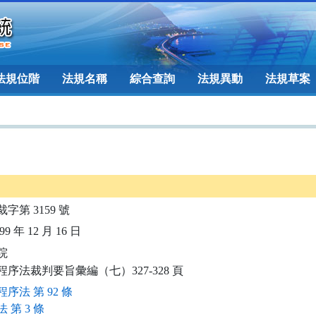
法規位階
法規名稱
綜合查詢
法規異動
法規草案
裁字第 3159 號
9 年 12 月 16 日


程序法裁判要旨彙編（七）327-328 頁
序法 第 92 條
 第 3 條