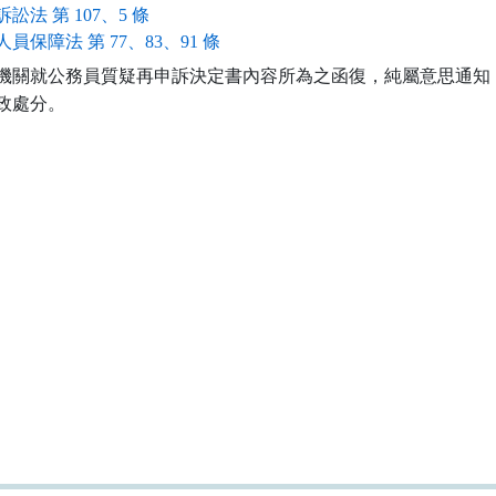
訟法 第 107、5 條
員保障法 第 77、83、91 條
機關就公務員質疑再申訴決定書內容所為之函復，純屬意思通知，
政處分。
