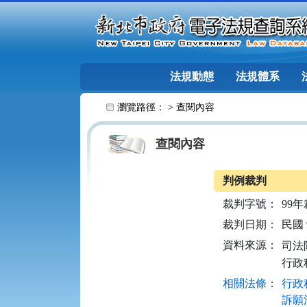
跳至主要內容
法規動態
法規體系
:::
瀏覽路徑： >
查閱內容
查閱內容
判例裁判
裁判字號：
99年
裁判日期：
民國 9
資料來源：
司法院
行政
相關法條
：
行政程
訴願法