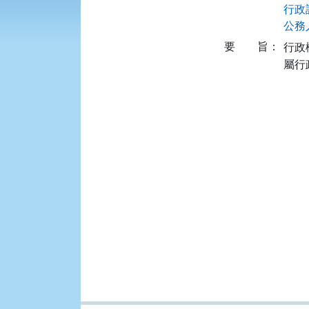
行政訴
公務人
要
旨：
行政
屬行