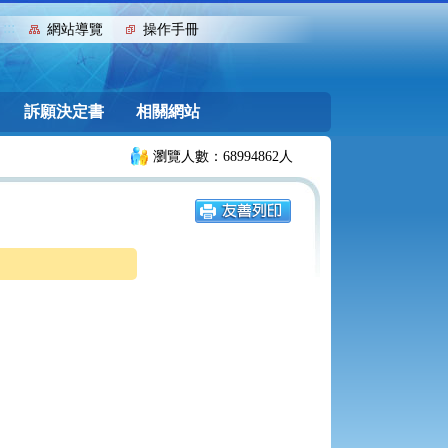
:::
網站導覽
操作手冊
訴願決定書
相關網站
瀏覽人數：68994862人