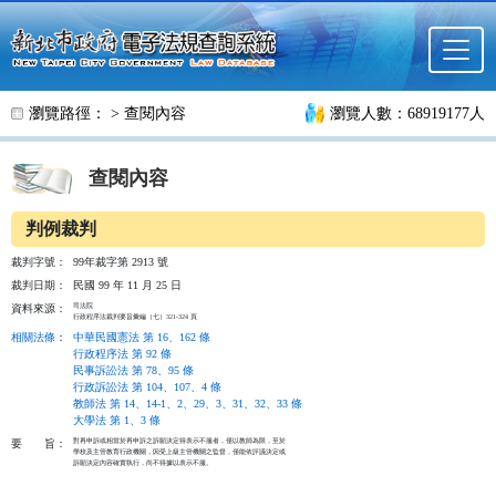
跳至主要內容
瀏覽路徑： >
查閱內容
瀏覽人數：68919177人
查閱內容
判例裁判
裁判字號：
99年裁字第 2913 號
裁判日期：
民國 99 年 11 月 25 日
司法院

資料來源：
行政程序法裁判要旨彙編（七）321-324 頁
相關法條
：
中華民國憲法 第 16、162 條
行政程序法 第 92 條
民事訴訟法 第 78、95 條
行政訴訟法 第 104、107、4 條
教師法 第 14、14-1、2、29、3、31、32、33 條
大學法 第 1、3 條
對再申訴或相當於再申訴之訴願決定得表示不服者，僅以教師為限，至於

要
旨：
學校及主管教育行政機關，因受上級主管機關之監督，僅能依評議決定或

訴願決定內容確實執行，尚不得據以表示不服。
