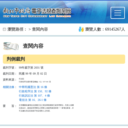
跳至主要內容
瀏覽路徑： >
查閱內容
瀏覽人數：69145267人
查閱內容
判例裁判
裁判字號：
99年裁字第 2031 號
裁判日期：
民國 99 年 09 月 02 日
司法院

資料來源：
行政程序法裁判要旨彙編（七）637-641 頁
相關法條
：
中華民國憲法 第 16 條
行政程序法 第 150、92 條
行政訴訟法 第 107、4 條
電信法 第 16、26-1 條
主管機關依據電信法授權訂定之電信事業網路互連管理辦法，性質上係屬

要
旨：
法規命令，縱使該管理辦法之事實上規範對象僅有唯一一家電信業者，亦

不足據此否定其規範不特定相對人之性質。
