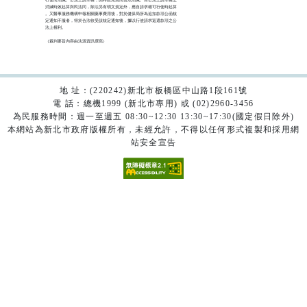
消滅時效起算與民法同，除法另有明文規定外，應自請求權可行使時起算

。又醫事服務機構申報相關藥事費用後，對於健保局所為追扣款項公函核

定通知不服者，得於合法收受該核定通知後，據以行使請求返還款項之公

法上權利。

（裁判要旨內容由法源資訊撰寫）

地 址：(220242)新北市板橋區中山路1段161號
電 話：總機1999 (新北市專用) 或 (02)2960-3456
為民服務時間：週一至週五 08:30~12:30 13:30~17:30(國定假日除外)
本網站為新北市政府版權所有，未經允許，不得以任何形式複製和採用網
站安全宣告