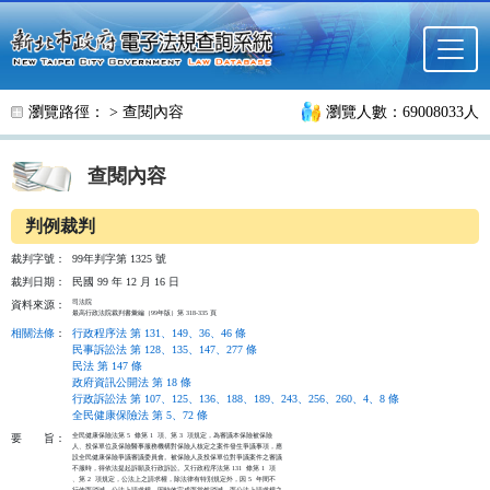
跳至主要內容
瀏覽路徑： >
查閱內容
瀏覽人數：69008033人
查閱內容
判例裁判
裁判字號：
99年判字第 1325 號
裁判日期：
民國 99 年 12 月 16 日
司法院

資料來源：
最高行政法院裁判書彙編（99年版）第 318-335 頁
相關法條
：
行政程序法 第 131、149、36、46 條
民事訴訟法 第 128、135、147、277 條
民法 第 147 條
政府資訊公開法 第 18 條
行政訴訟法 第 107、125、136、188、189、243、256、260、4、8 條
全民健康保險法 第 5、72 條
全民健康保險法第 5  條第 1  項、第 3  項規定，為審議本保險被保險

要
旨：
人、投保單位及保險醫事服務機構對保險人核定之案件發生爭議事項，應

設全民健康保險爭議審議委員會。被保險人及投保單位對爭議案件之審議

不服時，得依法提起訴願及行政訴訟。又行政程序法第 131  條第 1  項

、第 2  項規定，公法上之請求權，除法律有特別規定外，因 5  年間不

行使而消滅。公法上請求權，因時效完成而當然消滅。而公法上請求權之
