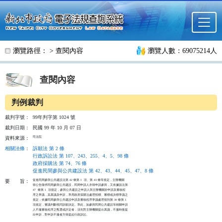
跳至主要內容
瀏覽路徑： >
查閱內容
瀏覽人數：69075214人
查閱內容
判例裁判
裁判字號：
99年判字第 1024 號
裁判日期：
民國 99 年 10 月 07 日
司法院
資料來源：
相關法條
：
訴願法 第 2 條
行政訴訟法 第 107、243、255、4、5、98 條
政府採購法 第 74、76 條
促進民間參與公共建設法 第 42、43、44、45、47、8 條
促進民間參與公共建設法第 42 條第 1  項、第 43 條等規定，主辦機關

要
旨：
得公告徵求民間參與公共建設，民間申請人亦得申請參與，又依據該法第

47  條第 1  項規定，參與公共建設之申請人與主辦機關於申請及審核程

序之爭議，其異議及申訴，準用政府採購法處理招標、審標或決標爭議之

規定；依據民間參與公共建設申請及審核程序爭議處理規則第 30 條第 1

項規定，審議判斷視同訴願決定。準此，如參與民間公共建設等相關申請

人不服審核程序之甄選或評定者，須先對主辦機關提出異議，不服時復提

出申訴，對申訴不服者方得提起行政訴訟。
