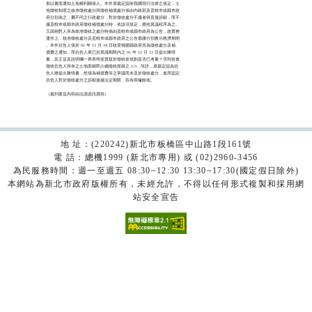
形以書面通知土地權利關係人。本件原裁定認依我國現行法律之規定，土

地徵收制度之核准徵收處分與徵收補償處分係由內政部及直轄市或縣市政

府分別為之，屬不同之行政處分，對於徵收處分不服者得直接訴願，而不

服直轄市或縣市政府徵收補償處分時，依該項規定，應依異議程序為之。

又因相對人所為核准徵收之處分時係由直轄市或縣市政府為公告，故實務

運作上，核准徵收處分及直轄市或縣市政府之公告毋庸分別教示救濟期間

。本件抗告人係於 91 年 11 月 18 日收受桃園縣政府所為徵收處分及補

償費之通知，而抗告人業已於異議期限內之 91 年 12 月 12 日提出陳情

書，其主旨及說明欄一再表明並質疑於徵收前規劃是否已考量？否則豈會

徵收抗告人所有之土地面積即占總徵收面積之 1/3…等語，原裁定認為抗

告人雖提出陳情書，然僅為補償費等之爭議而未及於徵收處分，進而認定

抗告人對於徵收處分之訴願逾越法定期限，容有商榷餘地。

（裁判要旨內容由法源資訊撰寫）

地 址：(220242)新北市板橋區中山路1段161號
電 話：總機1999 (新北市專用) 或 (02)2960-3456
為民服務時間：週一至週五 08:30~12:30 13:30~17:30(國定假日除外)
本網站為新北市政府版權所有，未經允許，不得以任何形式複製和採用網
站安全宣告