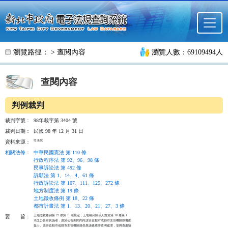
跳至主要內容
瀏覽路徑： >
查閱內容
瀏覽人數：69109494人
查閱內容
判例裁判
裁判字號：
98年裁字第 3404 號
裁判日期：
民國 98 年 12 月 31 日
司法院
資料來源：
相關法條
：
中華民國憲法 第 110 條
行政程序法 第 92、96、98 條
民事訴訟法 第 492 條
訴願法 第 1、14、4、61 條
行政訴訟法 第 107、111、125、272 條
地方制度法 第 19 條
土地徵收條例 第 18、22 條
都市計畫法 第 1、13、20、21、27、3 條
土地徵收條例第 22 條第 1  項規定，土地權利關係人對於第 18 條第 1

要
旨：
項之公告有異議者，應於公告期間內向該管直轄市或縣市主管機關以書面

提出。該管直轄市或縣市主管機關接受異議後應即查明處理，並將查處情
