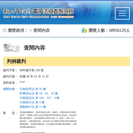
跳至主要內容
瀏覽路徑： >
查閱內容
瀏覽人數：68956129人
查閱內容
判例裁判
裁判字號：
98年裁字第 230 號
裁判日期：
民國 98 年 01 月 22 日
司法院
資料來源：
相關法條
：
行政程序法 第 92 條
民事訴訟法 第 78、85、95 條
行政訴訟法 第 104、107、4 條
行政執行法 第 9 條
強制執行法 第 12 條
若欲提起撤銷訴訟，依照行政訴訟法第 4  條規定，自應以曾經合法訴願

要
旨：
為要件。若當事人未經上述合法訴願程序即逕而提起行政訴訟，其起訴即

屬不備其他要件，行政法院應依行政訴訟法第 107  條第 1  項第 10 款

後段規定，以裁定駁回其訴。故以抗告人於法務部行政執行署決定駁回其

聲明異議後，並未踐行訴願程序，其在原審之訴即屬不備其他要件，原審

法院應以裁定駁回之。

（裁判要旨內容由法源資訊撰寫）
