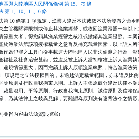
地區與大陸地區人民關係條例 第 15、79 條
 第 1、10、11、6 條
法第 10 條第 1  項規定，漁業人違反本法或依本法所發布之命令時
央主管機關得限制或停止其漁業經營，或收回漁業證照一年以下之
情節重大者，得撤銷其漁業經營之核准或撤銷其漁業證照。本案被
基於漁業法第該項授權裁量之意旨及補充裁量因素，以上訴人所有
舨作為犯罪之工具而從事載運大陸地區人民非法偷渡之行為，影響
全福祉及社會治安甚鉅，並違反被上訴人當初核准上訴人漁業執照
，違規情節重大，因而撤銷上訴人原領漁業執照，符合漁業法第 10
 1  項規定之立法授權目的，未逾越法定裁量範圍，亦未違反比例
平等原則及行政自我拘束原則。上訴人主張原處分違反法律不溯既
、裁量濫用、平等原則、行政自我拘束原則、誠信原則及信賴保護
節，乃其法律上之歧異見解，要難謂為原判決有違背法令之情形。
判要旨內容由法源資訊撰寫）
