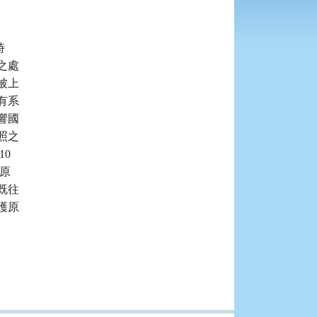


處

上

系

國

之



原

往

原


