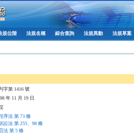
法規位階
法規名稱
綜合查詢
法規異動
法規草案
判字第 1416 號
8 年 11 月 19 日
院
序法 第 73 條
訟法 第 255、98 條
法 第 5 條