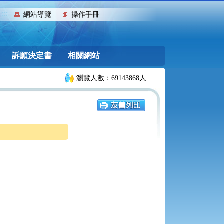
:::
網站導覽
操作手冊
訴願決定書
相關網站
瀏覽人數：69143868人