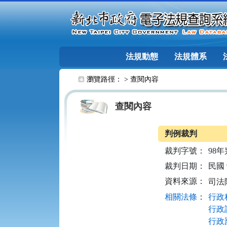
跳至主要內容
法規動態
法規體系
:::
瀏覽路徑： >
查閱內容
查閱內容
判例裁判
裁判字號：
98年
裁判日期：
民國 9
資料來源：
司法
相關法條
：
行政程
行政訴
行政罰