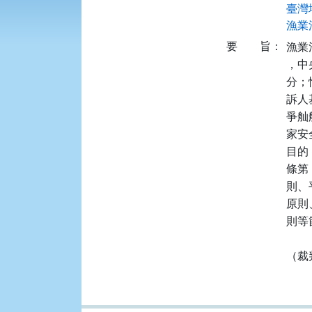
臺灣
漁業法
要
旨：
漁業
，中
分；
訴人
爭舢
家安
目的
條第
則、
原則
則等
（裁