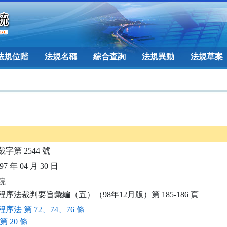
法規位階
法規名稱
綜合查詢
法規異動
法規草案
裁字第 2544 號
7 年 04 月 30 日


程序法裁判要旨彙編（五）（98年12月版）第 185-186 頁
序法 第 72、74、76 條
第 20 條