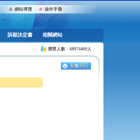
:::
網站導覽
操作手冊
訴願決定書
相關網站
瀏覽人數：68974469人