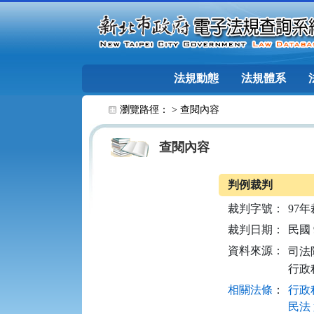
跳至主要內容
法規動態
法規體系
:::
瀏覽路徑： >
查閱內容
查閱內容
判例裁判
裁判字號：
97年
裁判日期：
民國 9
資料來源：
司法院
行政
相關法條
：
行政程
民法 