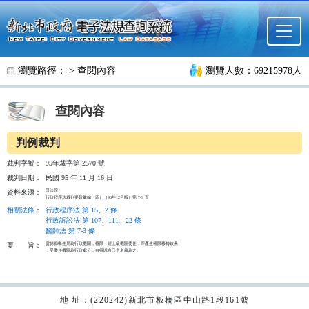
跳至主要內容
瀏覽路徑： >
查閱內容
瀏覽人數：69215978人
查閱內容
判例裁判
裁判字號：
95年裁字第 2570 號
裁判日期：
民國 95 年 11 月 16 日
司法院

資料來源：
行政程序法裁判要旨彙編（四）（96年12月版）第 7-9 頁
相關法條
：
行政程序法 第 15、2 條
行政訴訟法 第 107、111、22 條
醫師法 第 7-3 條
雲林縣衛生局為行政機關，權限一經上級機關委任，即產生權限移轉效果

要
旨：
，受委任機關為行政處分，自得以自己之名義為之。

地 址：(220242)新北市板橋區中山路1段161號