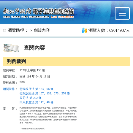
跳至主要內容
瀏覽路徑： >
查閱內容
瀏覽人數：69014937人
查閱內容
判例裁判
裁判字號：
113年上字第 159 號
裁判日期：
民國 114 年 04 月 16 日
司法院
資料來源：
相關法條
：
行政程序法 第 123、96 條
行政訴訟法 第 107、132、273、276 條
公司法 第 202 條
民用航空法 第 112、48 條
民用航空運輸業者確實發生停業之事實，且自形式外觀觀之，其停業屬於

要
旨：
公司之行為，業者未事先提出停業計畫申請主管機關核准，即違反民用航

空法第 48 條第 3  項之規定。至於民用航空運輸業者停業或結束營業有

無完備其內部行政流程；及發生停業事實的原因，是否為內部管理或決策

體系的失靈、或為籌措資金的策略性考量、是否事後籌得資金得以繼續營

運等，均非所問。

（裁判要旨內容由法源資訊撰寫）
