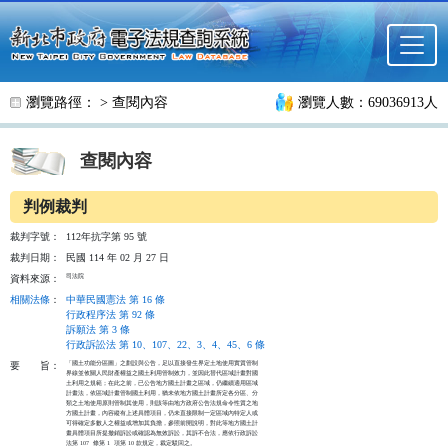
跳至主要內容
瀏覽路徑： >
查閱內容
瀏覽人數：69036913人
查閱內容
判例裁判
裁判字號：
112年抗字第 95 號
裁判日期：
民國 114 年 02 月 27 日
司法院
資料來源：
相關法條
：
中華民國憲法 第 16 條
行政程序法 第 92 條
訴願法 第 3 條
行政訴訟法 第 10、107、22、3、4、45、6 條
「國土功能分區圖」之劃設與公告，足以直接發生界定土地使用實質管制

要
旨：
界線並攸關人民財產權益之國土利用管制效力，並因此替代區域計畫對國

土利用之規範；在此之前，已公告地方國土計畫之區域，仍繼續適用區域

計畫法，依區域計畫管制國土利用，猶未依地方國土計畫所定各分區、分

類之土地使用原則管制其使用，則該等由地方政府公告法規命令性質之地

方國土計畫，內容縱有上述具體項目，仍未直接限制一定區域內特定人或

可得確定多數人之權益或增加其負擔，參照前開說明，對此等地方國土計

畫具體項目所提撤銷訴訟或確認為無效訴訟，其訴不合法，應依行政訴訟

法第 107  條第 1  項第 10 款規定，裁定駁回之。
