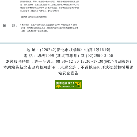
設備管理辦法」部分，係提起一般給付訴訟，則基金會對該管理辦法之訂

定，僅有提議權，並無公法上請求權，且再生能源發展條例並未賦予人民

有請求主管機關訂定法規命令之保護規範意旨，基金會先位請求因欠缺公

法上請求權，應認其訴為無理由，予以判決駁回。

（裁判要旨內容由法源資訊撰寫）

1.本則裁判，係最高行政法院第三庭提具本院 113  年度徵字第 1  號徵

編
註：
  詢書，徵詢本院其他庭之意見，經受徵詢庭均回復同意本庭擬採之法律

  見解，已為本院統一之法律見解。
地 址：(220242)新北市板橋區中山路1段161號
電 話：總機1999 (新北市專用) 或 (02)2960-3456
為民服務時間：週一至週五 08:30~12:30 13:30~17:30(國定假日除外)
本網站為新北市政府版權所有，未經允許，不得以任何形式複製和採用網
站安全宣告