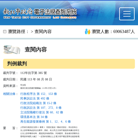
跳至主要內容
瀏覽路徑： >
查閱內容
瀏覽人數：69063487人
查閱內容
判例裁判
裁判字號：
112年抗字第 385 號
裁判日期：
民國 113 年 08 月 08 日
司法院

資料來源：
最高行政法院裁判書彙編（113年1月至12月）
相關法條
：
行政程序法 第 152、153 條
民事訴訟法 第 492 條
行政法院組織法 第 15-2 條
行政訴訟法 第 107、272、8 條
立法院職權行使法 第 60、62 條
環境基本法 第 34 條
再生能源發展條例 第 1、12、4、6 條
人民依行政訴訟法第 8  條第 1  項規定提起一般給付訴訟，非以其有公

要
旨：
法上請求權為起訴合法要件，因此，依人民之主張不能認其有據以請求之

公法上請求權存在時，應認其訴為無理由，判決駁回。基金會於原審先位

聲明請求相對人修訂「一定契約容量以上之電力用戶應設置再生能源發電
