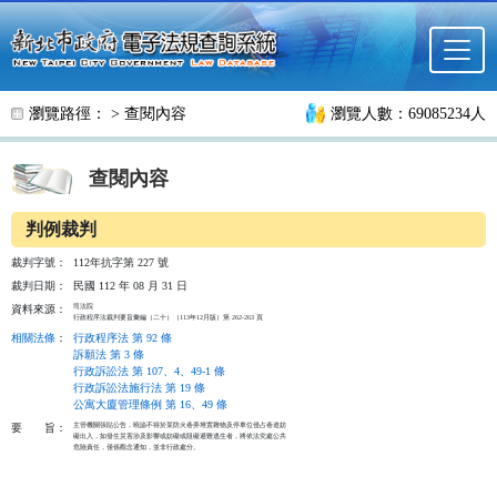
跳至主要內容
瀏覽路徑： >
查閱內容
瀏覽人數：69085234人
查閱內容
判例裁判
裁判字號：
112年抗字第 227 號
裁判日期：
民國 112 年 08 月 31 日
司法院

資料來源：
行政程序法裁判要旨彙編（二十）（113年12月版）第 262-263 頁
相關法條
：
行政程序法 第 92 條
訴願法 第 3 條
行政訴訟法 第 107、4、49-1 條
行政訴訟法施行法 第 19 條
公寓大廈管理條例 第 16、49 條
主管機關張貼公告，曉諭不得於某防火巷弄堆置雜物及停車位侵占巷道妨

要
旨：
礙出入，如發生災害涉及影響或妨礙或阻礙避難逃生者，將依法究處公共

危險責任，僅係觀念通知，並非行政處分。
