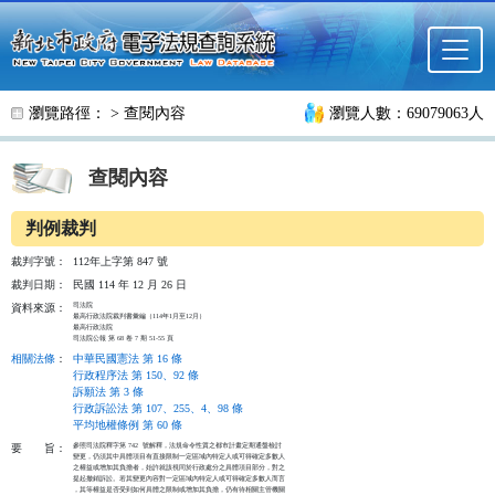
跳至主要內容
瀏覽路徑： >
查閱內容
瀏覽人數：69079063人
查閱內容
判例裁判
裁判字號：
112年上字第 847 號
裁判日期：
民國 114 年 12 月 26 日
司法院

資料來源：
最高行政法院裁判書彙編（114年1月至12月）

最高行政法院

司法院公報 第 68 卷 7 期 51-55 頁
相關法條
：
中華民國憲法 第 16 條
行政程序法 第 150、92 條
訴願法 第 3 條
行政訴訟法 第 107、255、4、98 條
平均地權條例 第 60 條
參照司法院釋字第 742  號解釋，法規命令性質之都市計畫定期通盤檢討

要
旨：
變更，仍須其中具體項目有直接限制一定區域內特定人或可得確定多數人

之權益或增加其負擔者，始許就該視同於行政處分之具體項目部分，對之

提起撤銷訴訟。若其變更內容對一定區域內特定人或可得確定多數人而言

，其等權益是否受到如何具體之限制或增加其負擔，仍有待相關主管機關
