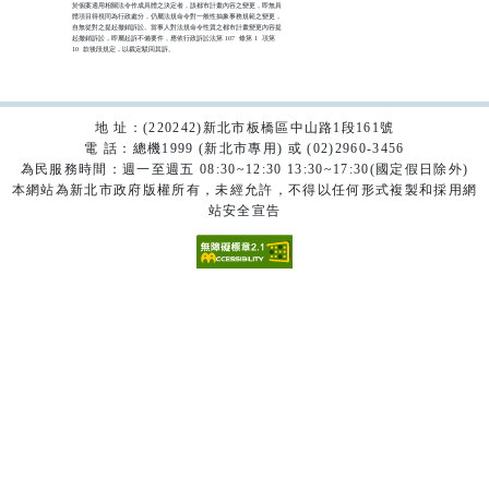
於個案適用相關法令作成具體之決定者，該都市計畫內容之變更，即無具

體項目得視同為行政處分，仍屬法規命令對一般性抽象事務規範之變更，

自無從對之提起撤銷訴訟。當事人對法規命令性質之都市計畫變更內容提

起撤銷訴訟，即屬起訴不備要件，應依行政訴訟法第 107  條第 1  項第

10  款後段規定，以裁定駁回其訴。

地 址：(220242)新北市板橋區中山路1段161號
電 話：總機1999 (新北市專用) 或 (02)2960-3456
為民服務時間：週一至週五 08:30~12:30 13:30~17:30(國定假日除外)
本網站為新北市政府版權所有，未經允許，不得以任何形式複製和採用網
站安全宣告