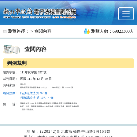
跳至主要內容
瀏覽路徑： >
查閱內容
瀏覽人數：69023300人
查閱內容
判例裁判
裁判字號：
111年抗字第 327 號
裁判日期：
民國 111 年 12 月 29 日
司法院

資料來源：
行政程序法裁判要旨彙編（十九）（112年12月版） 第 255-257 頁
相關法條
：
行政程序法 第 92 條
行政訴訟法 第 107、4 條
直轄市或縣（市）主管機關本於職權對於重劃會辦理市地重劃業務所為之

要
旨：
糾正、指示，對於重劃範圍內土地所有權人尚不生直接、具體之法律效果

，並非行政處分。

地 址：(220242)新北市板橋區中山路1段161號