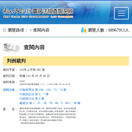
跳至主要內容
瀏覽路徑： >
查閱內容
瀏覽人數：68967911人
查閱內容
判例裁判
裁判字號：
111年上字第 305 號
裁判日期：
民國 112 年 07 月 06 日
司法院

資料來源：
行政程序法裁判要旨彙編（二十）（113年12月版）第 329-330 頁
相關法條
：
行政程序法 第 100、110、73、74 條
行政訴訟法 第 6、7 條
行政執行法 第 9 條
建築法 第 1、25、28、78、86、9、96-1、98 條
書面行政處分如有多數相對人者，應對所有相對人送達，並於送達個別相

要
旨：
對人時，分別對其生效。其中如有部分相對人未受送達時，僅生行政處分

對該相對人不生效力之問題而已，無礙於對已收受送達者仍依其內容各自

發生效力。原處分既已合法送達行為人，即對其發生效力，不因是否曾對

另一受處分人為合法送達，而生處分違法或無效之爭議。

（裁判要旨內容由法源資訊撰寫）
