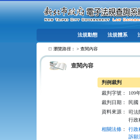
跳至主要內容
法規動態
法規體系
:::
瀏覽路徑： >
查閱內容
查閱內容
判例裁判
裁判字號：
109
裁判日期：
民國 1
資料來源：
司法院
行政
相關法條
：
行政程
訴願法