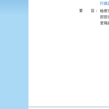
行政訴
要
旨：
檢察
部部
更職