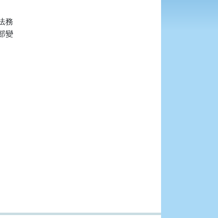
務

變
