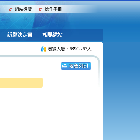
:::
網站導覽
操作手冊
訴願決定書
相關網站
瀏覽人數：68902263人