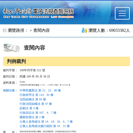
跳至主要內容
瀏覽路徑： >
查閱內容
瀏覽人數：69033382人
查閱內容
判例裁判
裁判字號：
109年判字第 512 號
裁判日期：
民國 109 年 09 月 30 日
司法院

資料來源：
行政程序法裁判要旨彙編（十七）（110年11月版）第 219-220 頁
相關法條
：
中華民國憲法 第 22、23、80 條
行政程序法 第 114、92 條
法院組織法 第 83 條
行政法院組織法 第 47 條
訴願法 第 3 條
行政訴訟法 第 107、4、7 條
國家賠償法 第 2 條
公務人員考績法 第 14、18、20、6、7 條
公務人員考績法施行細則 第 19、21 條
直轄市政府或其授權之機關，就其所屬員警，於免職未確定前先行停職之

要
旨：