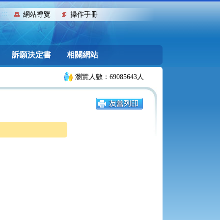
:::
網站導覽
操作手冊
訴願決定書
相關網站
瀏覽人數：69085643人