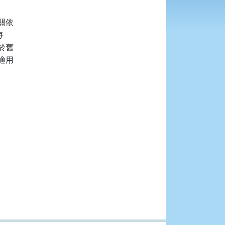
依



舊

用
