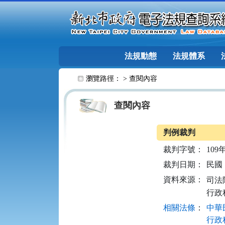
跳至主要內容
法規動態
法規體系
:::
瀏覽路徑： >
查閱內容
查閱內容
判例裁判
裁判字號：
109
裁判日期：
民國 1
資料來源：
司法院
行政
相關法條
：
中華民
行政程