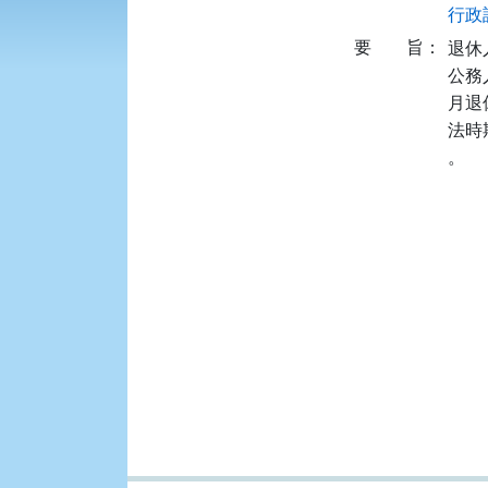
行政訴
要
旨：
退休
公務
月退
法時
。
