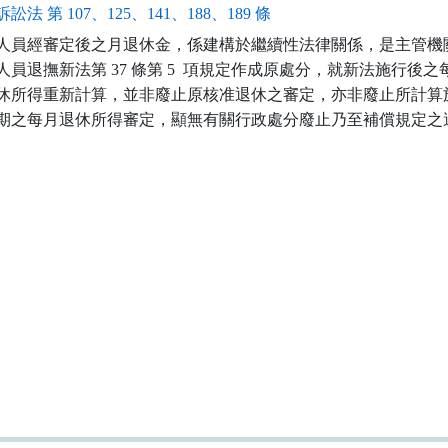
訟法 第 107、125、141、188、189 條
人員經審定後之月退休金，係建構於繼續性法律關係，是主管機關
人員退撫新法第 37 條第 5  項規定作成原處分，就新法施行後之每
休所得重新計算，並非廢止原核准退休之審定，亦非廢止所計算於
期之每月退休所得審定，顯無有關行政處分廢止乃至補償規定之適